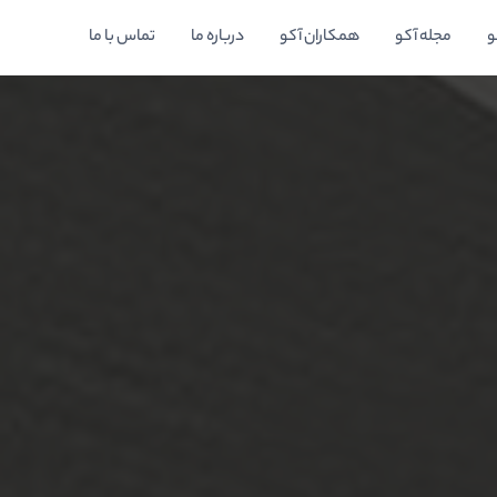
و
مجله آکو
همکاران آکو
درباره ما
تماس با ما