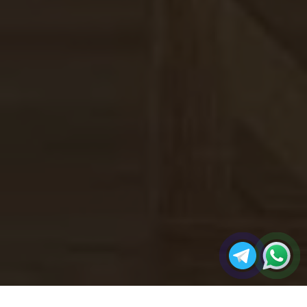
مجله
پی وی سی فوم (فومیزه) چیست؟ - مختصری
صفحه