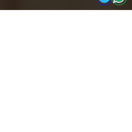
مجله
چرا متریال‌های ضدآب جایگزین MDF
صفحه
آکو
می‌شوند؟
اصلی
این مقاله به بررسی دلایل فنی و اقتصادی جایگزینی
متریال‌های ضدآب به جای MDF در صنعت چوب
می‌پردازد و کاربردهای عملی، مزایا، معایب، و آینده
این
مقدمه
آیا MDF (تخته فیبر با چگالی متوسط) هنوز بهترین گزینه
برای کابینت و دکور چوبی است؟ پاسخ این سوال، به ویژه در