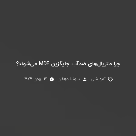
چرا متریال‌های ضدآب جایگزین MDF می‌شوند؟
آموزشی
سونیا دهقان
21 بهمن 1404