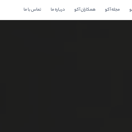
و
مجله آکو
همکاران آکو
درباره ما
تماس با ما