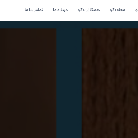
و
مجله آکو
همکاران آکو
درباره ما
تماس با ما