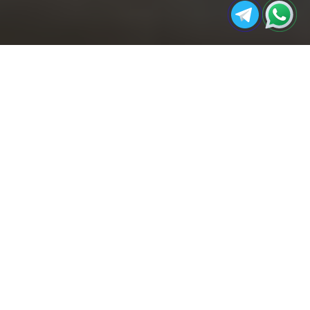
مجله
تفاوت PVC فوم برد و ورق معمولی: کدام
صفحه
آکو
بهتر است؟
اصلی
در صنعت ساختمان، دکوراسیون داخلی، و بسیاری از
صنایع دیگر، مواد مختلفی برای کاربردهای مختلف
مورد استفاده قرار می‌گیرند.
PVC فوم برد و ورق معمولی هستند. این دو ماده به طور
گسترده در ساخت تابلوهای تبلیغاتی، پوشش‌ها، دکوراسیون
داخلی، ساخت مبلمان و دیگر صنایع استفاده می‌شوند. در
این مقاله، به
مقایسه
این دو ماده پرداخته و ویژگی‌های هر