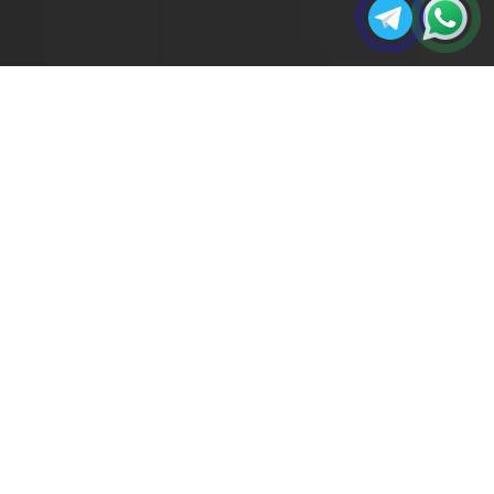
مجله
ورق پی وی سی مقاوم در برابر آتش یا مقاوم در
صفحه
آکو
برابر انتشار آتش
اصلی
در این مطلب می‌پردازیم به این موضوع که ورق
فومیزه پی وی سی در برابر آتش چه شرایط و
عکس‌العملی دارد.
چالش های
پی وی سی
پی وی سی یک پلیمر ترموپلاستیک پرکاربرد است که به دلیل
دوام، انعطاف پذیری و مقرون به صرفه بودن شناخته شده