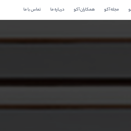
و
مجله آکو
همکاران آکو
درباره ما
تماس با ما