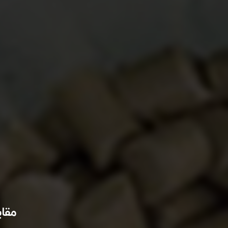
مقایسه PVC با سایر م