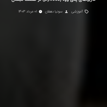
آموزشی
سونیا دهقان
01 مرداد 1403