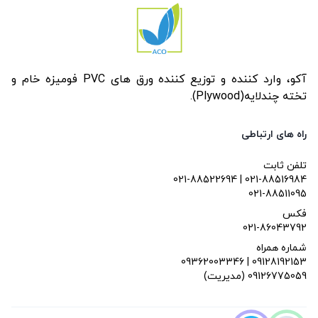
آکو، وارد کننده و توزیع کننده ورق های PVC فومیزه خام و
تخته چندلایه(Plywood).
راه های ارتباطی
تلفن ثابت
021-88522694 | 021-88516984
021-88511095
فکس
021-86043792
شماره همراه
09362003346 | 09128192153
(مدیریت) 09126775059