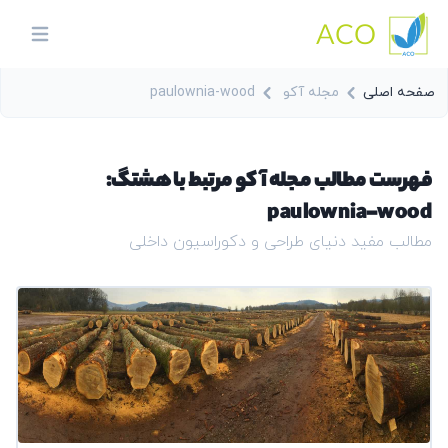
ACO
in menu
صفحه اصلی
مجله آکو
paulownia-wood
فهرست مطالب مجله آکو مرتبط با هشتگ:
paulownia-wood
مطالب مفید دنیای طراحی و دکوراسیون داخلی