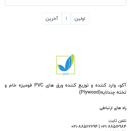
اولین
1
آخرین
آکو، وارد کننده و توزیع کننده ورق های PVC فومیزه خام و
تخته چندلایه(Plywood).
راه های ارتباطی
تلفن ثابت
021-88522694 | 021-88516984