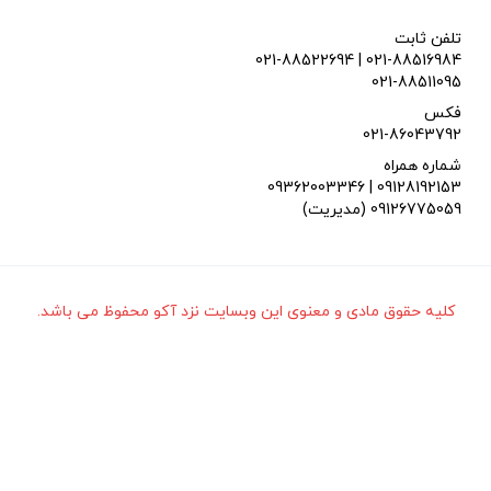
تلفن ثابت
021-88522694 | 021-88516984
021-88511095
فکس
021-86043792
شماره همراه
09362003346 | 09128192153
(مدیریت) 09126775059
کلیه حقوق مادی و معنوی این وبسایت نزد آکو محفوظ می باشد.