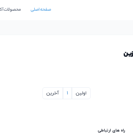
صفحه اصلی
محصولات آک
زین
اولین
1
آخرین
راه های ارتباطی