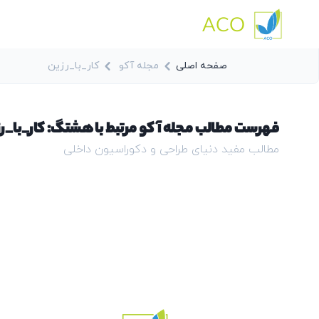
ACO
صفحه اصلی
مجله آکو
کار_با_رزین
فهرست مطالب مجله آکو مرتبط با هشتگ: کار_با_ر
مطالب مفید دنیای طراحی و دکوراسیون داخلی