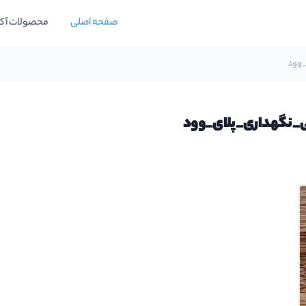
صفحه اصلی
محصولات آک
وود
ی_نگهداری_پلای_وود