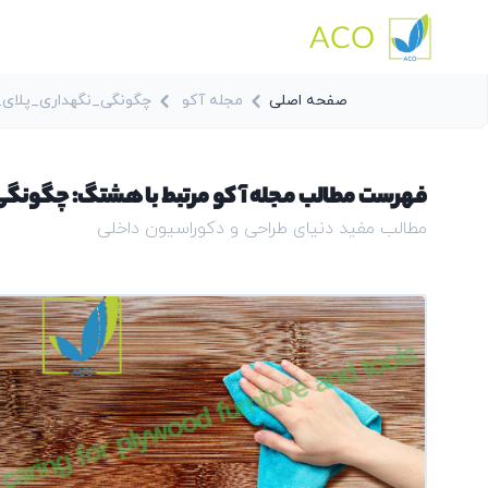
ACO
صفحه اصلی
مجله آکو
چگونگی_نگهداری_پلای_
فهرست مطالب مجله آکو مرتبط با هشتگ: چگونگ
مطالب مفید دنیای طراحی و دکوراسیون داخلی