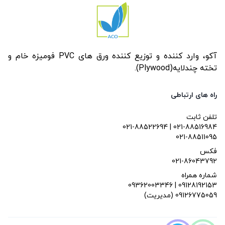
آکو، وارد کننده و توزیع کننده ورق های PVC فومیزه خام و
تخته چندلایه(Plywood).
راه های ارتباطی
تلفن ثابت
021-88522694 | 021-88516984
021-88511095
فکس
021-86043792
شماره همراه
09362003346 | 09128192153
(مدیریت) 09126775059