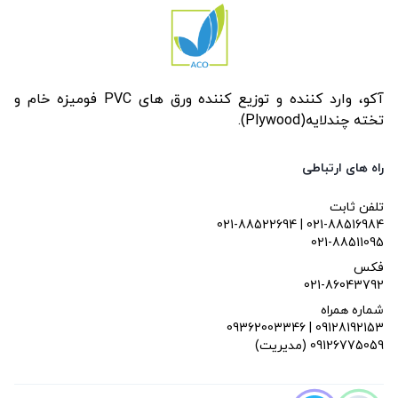
آکو، وارد کننده و توزیع کننده ورق های PVC فومیزه خام و
تخته چندلایه(Plywood).
راه های ارتباطی
تلفن ثابت
021-88522694 | 021-88516984
021-88511095
فکس
021-86043792
شماره همراه
09362003346 | 09128192153
(مدیریت) 09126775059