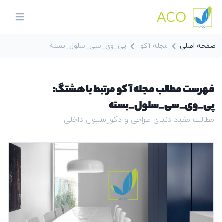
ACO
in menu
صفحه اصلی
مجله آکو
پی_وی_سی_سلول_بسته
فهرست مطالب مجله آکو مرتبط با هشتگ:
پی_وی_سی_سلول_بسته
مطالب مفید دنیای طراحی و دکوراسیون داخلی