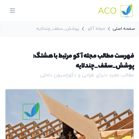
ACO
in menu
صفحه اصلی
مجله آکو
پوشش_سقف_چندلایه
فهرست مطالب مجله آکو مرتبط با هشتگ:
پوشش_سقف_چندلایه
مطالب مفید دنیای طراحی و دکوراسیون داخلی