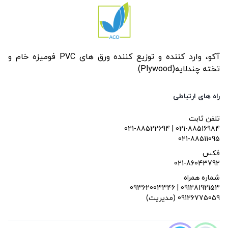
آکو، وارد کننده و توزیع کننده ورق های PVC فومیزه خام و
تخته چندلایه(Plywood).
راه های ارتباطی
تلفن ثابت
021-88522694 | 021-88516984
021-88511095
فکس
021-86043792
شماره همراه
09362003346 | 09128192153
(مدیریت) 09126775059