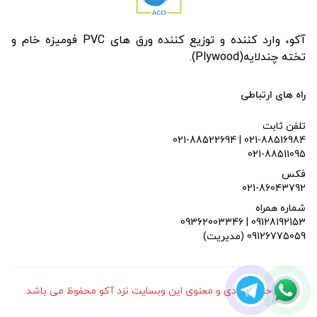
آکو، وارد کننده و توزیع کننده ورق های PVC فومیزه خام و
تخته چندلایه(Plywood).
راه های ارتباطی
تلفن ثابت
021-88522694 | 021-88516984
021-88511095
فکس
021-86043792
شماره همراه
09362003346 | 09128192153
(مدیریت) 09126775059
کلیه حقوق مادی و معنوی این وبسایت نزد آکو محفوظ می باشد.