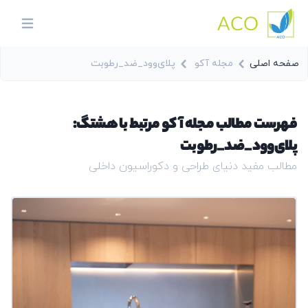
ACO
in menu
صفحه اصلی
مجله آکو
پلای‌وود_ضد_رطوبت
فهرست مطالب مجله آکو مرتبط با هشتگ:
پلای‌وود_ضد_رطوبت
مطالب مفید دنیای طراحی و دکوراسیون داخلی