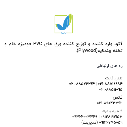
آکو، وارد کننده و توزیع کننده ورق های PVC فومیزه خام و
تخته چندلایه(Plywood).
راه های ارتباطی
تلفن ثابت
021-88522694 | 021-88516984
021-88511095
فکس
021-86043792
شماره همراه
09362003346 | 09128192153
(مدیریت) 09126775059