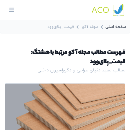
ACO
in menu
صفحه اصلی
مجله آکو
قیمت_پلای‌وود
فهرست مطالب مجله آکو مرتبط با هشتگ:
قیمت_پلای‌وود
مطالب مفید دنیای طراحی و دکوراسیون داخلی