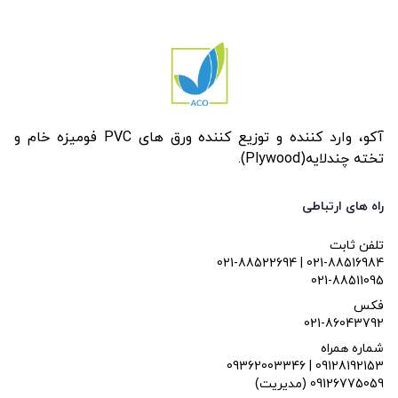
آکو، وارد کننده و توزیع کننده ورق های PVC فومیزه خام و
تخته چندلایه(Plywood).
راه های ارتباطی
تلفن ثابت
021-88522694 | 021-88516984
021-88511095
فکس
021-86043792
شماره همراه
09362003346 | 09128192153
(مدیریت) 09126775059