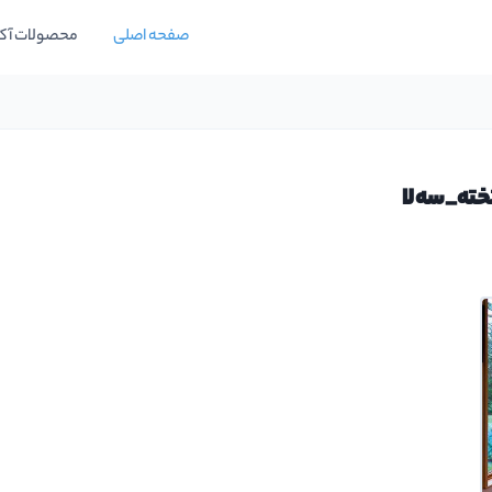
صفحه اصلی
محصولات آک
ته_سه‌لا