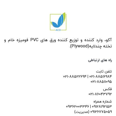
آکو، وارد کننده و توزیع کننده ورق های PVC فومیزه خام و
تخته چندلایه(Plywood).
راه های ارتباطی
تلفن ثابت
021-88522694 | 021-88516984
021-88511095
فکس
021-86043792
شماره همراه
09362003346 | 09128192153
(مدیریت) 09126775059