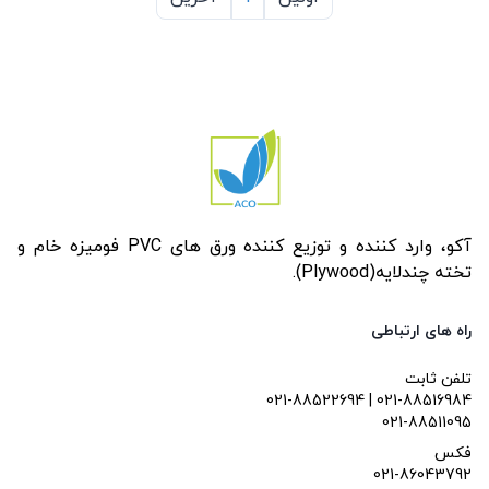
آکو، وارد کننده و توزیع کننده ورق های PVC فومیزه خام و
تخته چندلایه(Plywood).
راه های ارتباطی
تلفن ثابت
021-88522694 | 021-88516984
021-88511095
فکس
021-86043792