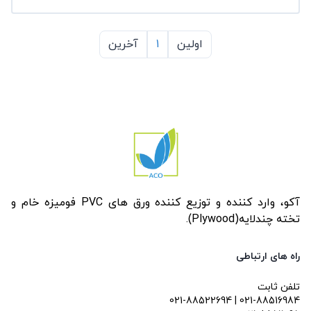
اولین
1
آخرین
آکو، وارد کننده و توزیع کننده ورق های PVC فومیزه خام و
تخته چندلایه(Plywood).
راه های ارتباطی
تلفن ثابت
021-88522694 | 021-88516984