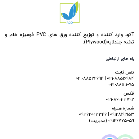
آکو، وارد کننده و توزیع کننده ورق های PVC فومیزه خام و
تخته چندلایه(Plywood).
راه های ارتباطی
تلفن ثابت
021-88522694 | 021-88516984
021-88511095
فکس
021-86043792
شماره همراه
09362003346 | 09128192153
(مدیریت) 09126775059