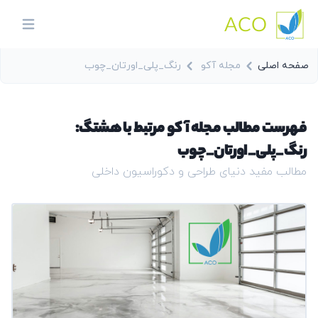
ACO
in menu
صفحه اصلی
مجله آکو
رنگ_پلی_اورتان_چوب
فهرست مطالب مجله آکو مرتبط با هشتگ:
رنگ_پلی_اورتان_چوب
مطالب مفید دنیای طراحی و دکوراسیون داخلی