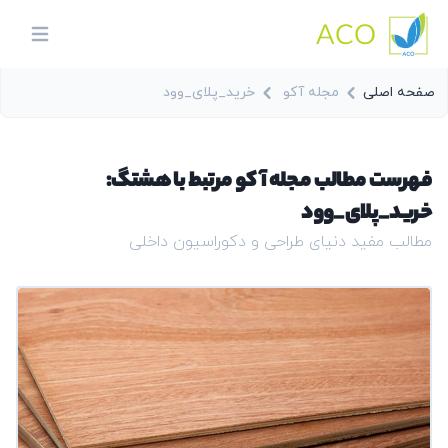
ACO
in menu
صفحه اصلی
مجله آکو
خرید_پلای_وود
فهرست مطالب مجله آکو مرتبط با هشتگ:
خرید_پلای_وود
مطالب مفید دنیای طراحی و دکوراسیون داخلی