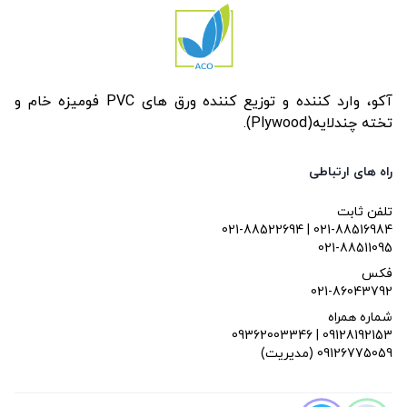
آکو، وارد کننده و توزیع کننده ورق های PVC فومیزه خام و
تخته چندلایه(Plywood).
راه های ارتباطی
تلفن ثابت
021-88522694 | 021-88516984
021-88511095
فکس
021-86043792
شماره همراه
09362003346 | 09128192153
(مدیریت) 09126775059