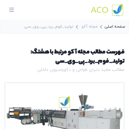
ACO
in menu
صفحه اصلی
مجله آکو
تولید_فوم_برد_پی_وی_سی
فهرست مطالب مجله آکو مرتبط با هشتگ:
تولید_فوم_برد_پی_وی_سی
مطالب مفید دنیای طراحی و دکوراسیون داخلی