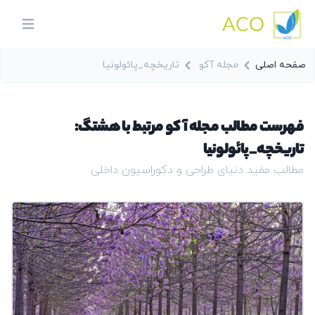
ACO
in menu
صفحه اصلی
مجله آکو
تاریخچه_پائولونیا
فهرست مطالب مجله آکو مرتبط با هشتگ:
تاریخچه_پائولونیا
مطالب مفید دنیای طراحی و دکوراسیون داخلی