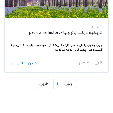
آموزشی
تاریخچه درخت پائولونیا -paulownia history
چوب پائولونیا تاریخ غنی دارد که ریشه در آسیا دارد، بیایید به تاریخچه
گسترده این چوب قابل توجه بپردازیم
دیدن مطلب
314
4
اولین
1
آخرین