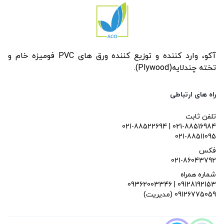
آکو، وارد کننده و توزیع کننده ورق های PVC فومیزه خام و
تخته چندلایه(Plywood).
راه های ارتباطی
تلفن ثابت
021-88522694 | 021-88516984
021-88511095
فکس
021-86043792
شماره همراه
09362003346 | 09128192153
(مدیریت) 09126775059