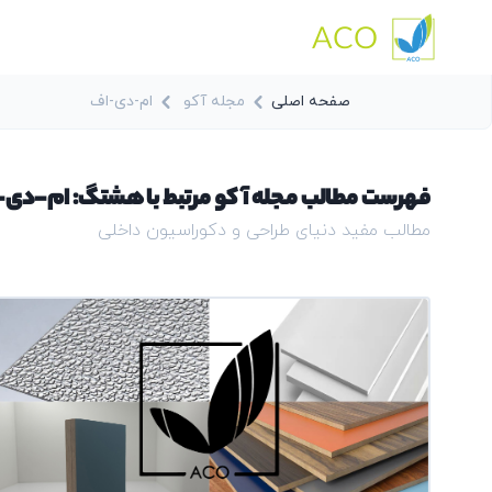
ACO
صفحه اصلی
مجله آکو
ام-دی-اف
فهرست مطالب مجله آکو مرتبط با هشتگ: ام-دی
مطالب مفید دنیای طراحی و دکوراسیون داخلی