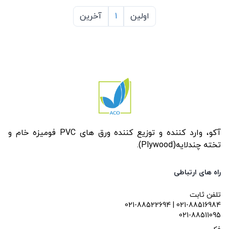
اولین
1
آخرین
آکو، وارد کننده و توزیع کننده ورق های PVC فومیزه خام و
تخته چندلایه(Plywood).
راه های ارتباطی
تلفن ثابت
021-88522694 | 021-88516984
021-88511095